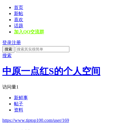
首页
新帖
喜欢
话题
加入QQ交流群
登录
注册
搜索
搜索
中原一点红S的个人空间
访问量
1
新鲜事
帖子
资料
https://www.tiptop100.com/user/169