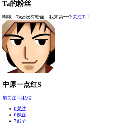
Ta的粉丝
啊哦，Ta还没有粉丝，我来第一个
关注Ta
！
中原一点红S
加关注
写私信
0
关注
0
粉丝
7
帖子