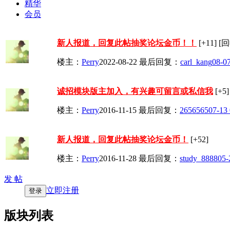
精华
会员
新人报道，回复此帖抽奖论坛金币！！
[+11]
[回
楼主：
Perry
2022-08-22
最后回复：
carl_kang
08-07
诚招模块版主加入，有兴趣可留言或私信我
[+5]
楼主：
Perry
2016-11-15
最后回复：
2656565
07-13 
新人报道，回复此帖抽奖论坛金币！
[+52]
楼主：
Perry
2016-11-28
最后回复：
study_8888
05-
发 帖
立即注册
登录
版块列表