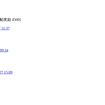
帖奖励 4500]
 11:37
09:34
27 15:09