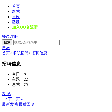
首页
新帖
喜欢
话题
加入QQ交流群
登录
注册
搜索
搜索
首页
>
求职招聘
>
招聘信息
招聘信息
今日：
0
主题：
22
总帖：
75
发 帖
1
2
下一页 »
最新发帖
|
最后回复