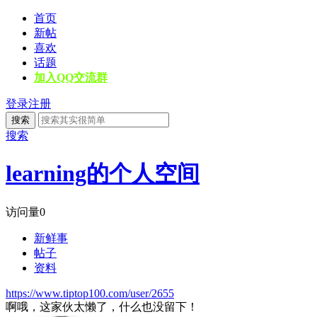
首页
新帖
喜欢
话题
加入QQ交流群
登录
注册
搜索
搜索
learning的个人空间
访问量
0
新鲜事
帖子
资料
https://www.tiptop100.com/user/2655
啊哦，这家伙太懒了，什么也没留下！