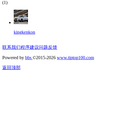
(1)
kingkenkon
联系我们
程序建议
问题反馈
Powered by
bbs
©2015-2026
www.tiptop100.com
返回顶部