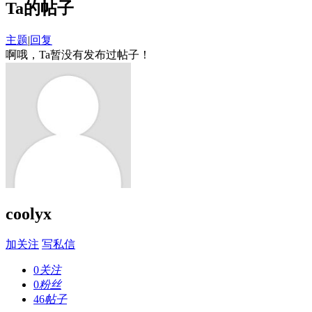
Ta的帖子
主题
|
回复
啊哦，Ta暂没有发布过帖子！
coolyx
加关注
写私信
0
关注
0
粉丝
46
帖子