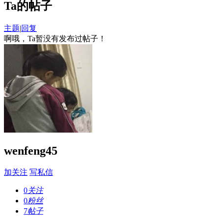
Ta的帖子
主题
|
回复
啊哦，Ta暂没有发布过帖子！
wenfeng45
加关注
写私信
0
关注
0
粉丝
7
帖子