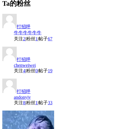
Ta的粉丝
打招呼
牛牛牛牛牛牛
关注
2
|
粉丝
1
|
帖子
67
打招呼
chenweiwei
关注
4
|
粉丝
0
|
帖子
19
打招呼
andonyjy
关注
8
|
粉丝
1
|
帖子
33