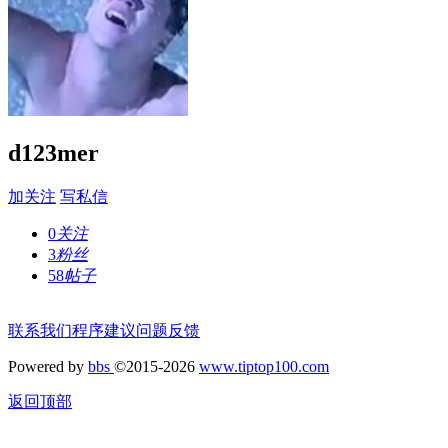
d123mer
加关注
写私信
0
关注
3
粉丝
58
帖子
联系我们
程序建议
问题反馈
Powered by
bbs
©2015-2026
www.tiptop100.com
返回顶部