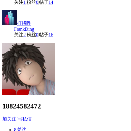
关注
1
|
粉丝
0
|
帖子
14
打招呼
FrankDing
关注
2
|
粉丝
0
|
帖子
16
18824582472
加关注
写私信
8
关注