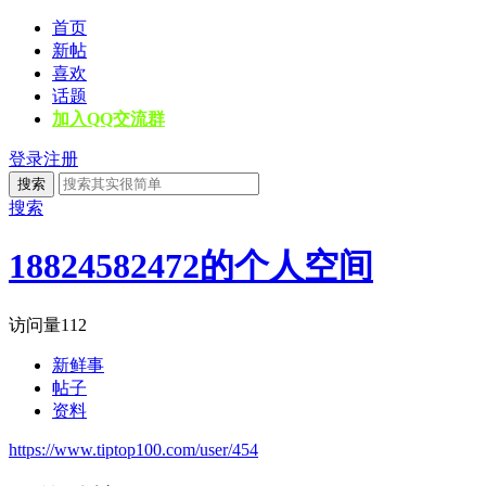
首页
新帖
喜欢
话题
加入QQ交流群
登录
注册
搜索
搜索
18824582472的个人空间
访问量
112
新鲜事
帖子
资料
https://www.tiptop100.com/user/454