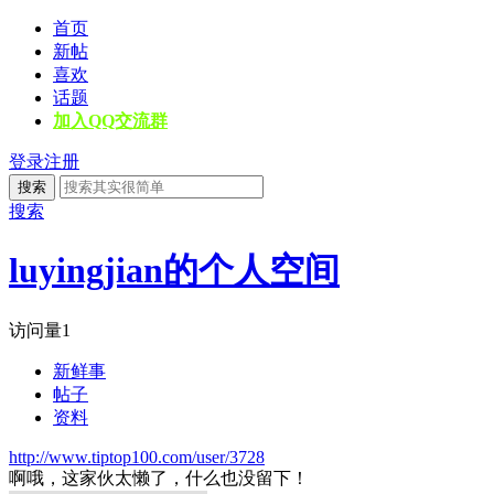
首页
新帖
喜欢
话题
加入QQ交流群
登录
注册
搜索
搜索
luyingjian的个人空间
访问量
1
新鲜事
帖子
资料
http://www.tiptop100.com/user/3728
啊哦，这家伙太懒了，什么也没留下！