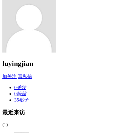
luyingjian
加关注
写私信
0
关注
0
粉丝
35
帖子
最近来访
(1)