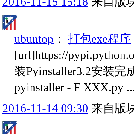
2016-11-15 15:18
来自版块
ubuntop
：
打包exe程序
[url]https://pypi.pyt
装Pyinstaller3.
pyinstaller - F XXX.py ..
2016-11-14 09:30
来自版块