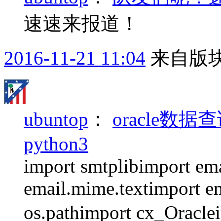
速速来报道！
2016-11-21 11:04
来自版块
ubuntop
：
oracle数
python3
import smtplibimport em
email.mime.textimport e
os.pathimport cx_Oracle