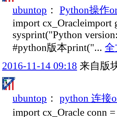
ubuntop
：
Python操作o
import cx_Oracleimport 
sysprint("Python version
#python版本print("...
全
2016-11-14 09:18
来自版块
ubuntop
：
python 连接o
import cx_Oracle conn