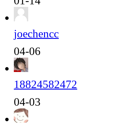
01-14
joechencc
04-06
18824582472
04-03