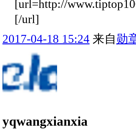
[url=http://www.tiptop
[/url]
2017-04-18 15:24
来自
勋
yqwangxianxia