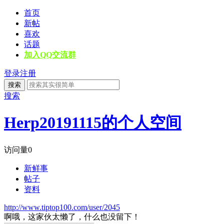
首页
新帖
喜欢
话题
加入QQ交流群
登录
注册
搜索
搜索
Herp20191115的个人空间
访问量
0
新鲜事
帖子
资料
http://www.tiptop100.com/user/2045
啊哦，这家伙太懒了，什么也没留下！