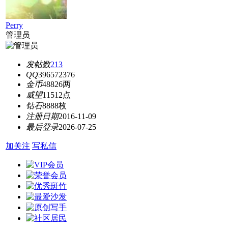
Perry
管理员
发帖数
213
QQ
396572376
金币
48826两
威望
11512点
钻石
8888枚
注册日期
2016-11-09
最后登录
2026-07-25
加关注
写私信