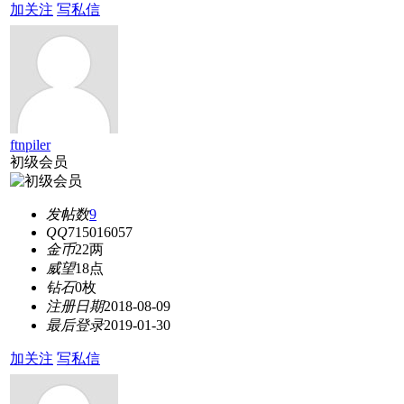
加关注
写私信
ftnpiler
初级会员
发帖数
9
QQ
715016057
金币
22两
威望
18点
钻石
0枚
注册日期
2018-08-09
最后登录
2019-01-30
加关注
写私信