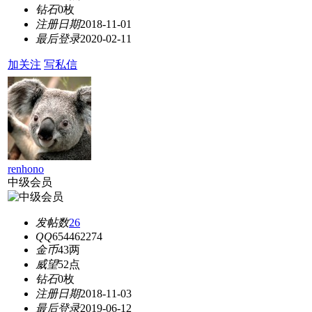
钻石
0枚
注册日期
2018-11-01
最后登录
2020-02-11
加关注
写私信
renhono
中级会员
发帖数
26
QQ
654462274
金币
43两
威望
52点
钻石
0枚
注册日期
2018-11-03
最后登录
2019-06-12