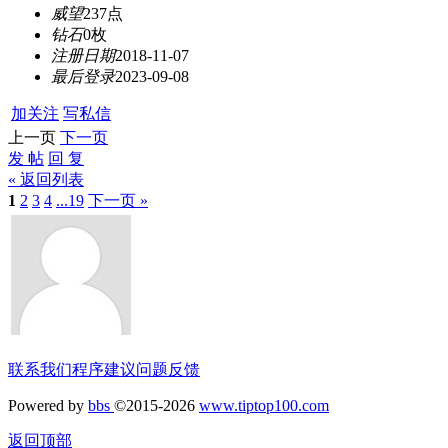
威望
237点
钻石
0枚
注册日期
2018-11-07
最后登录
2023-09-08
加关注
写私信
上一页
下一页
发 帖
回 复
« 返回列表
1
2
3
4
...19
下一页 »
联系我们
程序建议
问题反馈
Powered by
bbs
©2015-2026
www.tiptop100.com
返回顶部