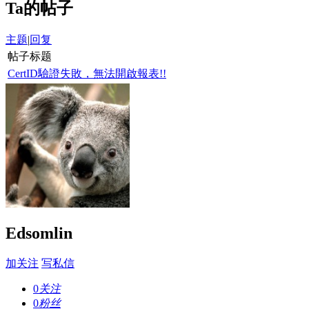
Ta的帖子
主题
|
回复
帖子标题
CertID驗證失敗，無法開啟報表!!
Edsomlin
加关注
写私信
0
关注
0
粉丝