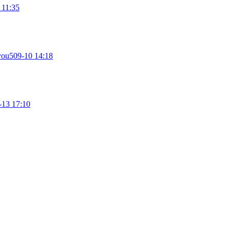
 11:35
you5
09-10 14:18
-13 17:10