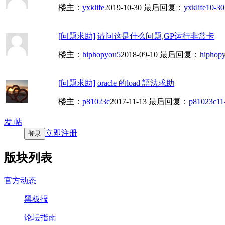
楼主：
yxklife
2019-10-30
最后回复：
yxklife
10-30
[问题求助]
请问这是什么问题,GP运行非常卡
楼主：
hiphopyou5
2018-09-10
最后回复：
hiphop
[问题求助]
oracle 的load 語法求助
楼主：
p81023c
2017-11-13
最后回复：
p81023c
11
发 帖
立即注册
登录
版块列表
官方动态
黑板报
论坛指南