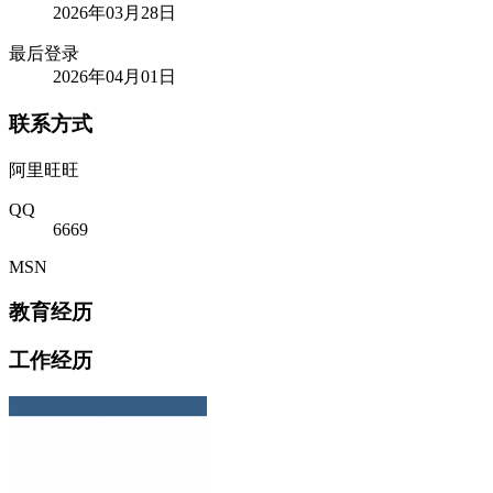
2026年03月28日
最后登录
2026年04月01日
联系方式
阿里旺旺
QQ
6669
MSN
教育经历
工作经历