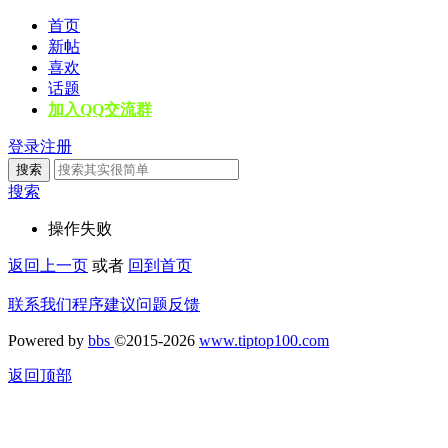
首页
新帖
喜欢
话题
加入QQ交流群
登录
注册
搜索
搜索
操作失败
返回上一页
或者
回到首页
联系我们
程序建议
问题反馈
Powered by
bbs
©2015-2026
www.tiptop100.com
返回顶部