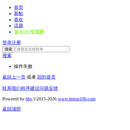
首页
新帖
喜欢
话题
加入QQ交流群
登录
注册
搜索
搜索
操作失败
返回上一页
或者
回到首页
联系我们
程序建议
问题反馈
Powered by
bbs
©2015-2026
www.tiptop100.com
返回顶部