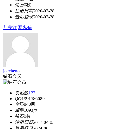
钻石
0枚
注册日期
2020-03-28
最后登录
2020-03-28
加关注
写私信
joechencc
钻石会员
发帖数
123
QQ
1991586089
金币
843两
威望
1093点
钻石
0枚
注册日期
2017-04-03
最后登录
2024-06-13