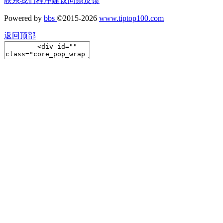
联系我们
程序建议
问题反馈
Powered by
bbs
©2015-2026
www.tiptop100.com
返回顶部