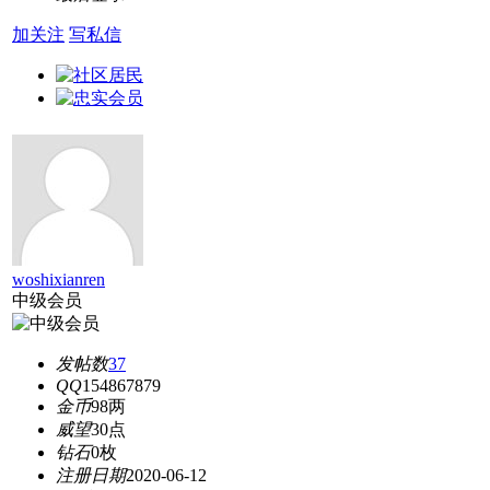
加关注
写私信
woshixianren
中级会员
发帖数
37
QQ
154867879
金币
98两
威望
30点
钻石
0枚
注册日期
2020-06-12