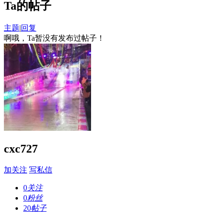
Ta的帖子
主题
|
回复
啊哦，Ta暂没有发布过帖子！
cxc727
加关注
写私信
0
关注
0
粉丝
20
帖子