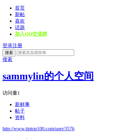
首页
新帖
喜欢
话题
加入QQ交流群
登录
注册
搜索
搜索
sammylin的个人空间
访问量
1
新鲜事
帖子
资料
http://www.tiptop100.com/user/3576