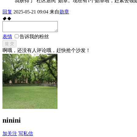
我获得了“社区居民”勋章。现在有1个勋章啦，赶紧去领勋章，比比谁的多！[url
回复
2025-05-21 09:04
来自
勋章
◆
◆
表情
告诉我的粉丝
提 交
啊哦，还没有人评论哦，赶快抢个沙发！
ninini
加关注
写私信