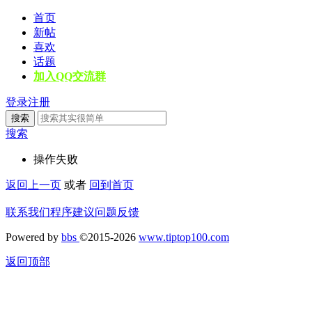
首页
新帖
喜欢
话题
加入QQ交流群
登录
注册
搜索
搜索
操作失败
返回上一页
或者
回到首页
联系我们
程序建议
问题反馈
Powered by
bbs
©2015-2026
www.tiptop100.com
返回顶部