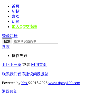
首页
新帖
喜欢
话题
加入QQ交流群
登录
注册
搜索
搜索
操作失败
返回上一页
或者
回到首页
联系我们
程序建议
问题反馈
Powered by
bbs
©2015-2026
www.tiptop100.com
返回顶部