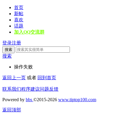
首页
新帖
喜欢
话题
加入QQ交流群
登录
注册
搜索
搜索
操作失败
返回上一页
或者
回到首页
联系我们
程序建议
问题反馈
Powered by
bbs
©2015-2026
www.tiptop100.com
返回顶部